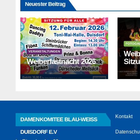
Neuester Beitrag
FOTOGA
Weib
VERANSTALTUNGEN
Weiberfastnacht 2026
Sitz
Kontakt
DAMENKOMITEE BLAU-WEISS
DUISDORF E.V
Datenschu