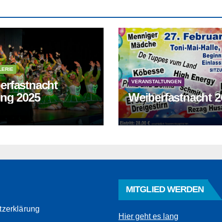
LERIE
erfastnacht
VERANSTALTUNGEN
ung 2025
Weiberfastnacht 2
MITGLIED WERDEN
tzerklärung
Hier geht es lang