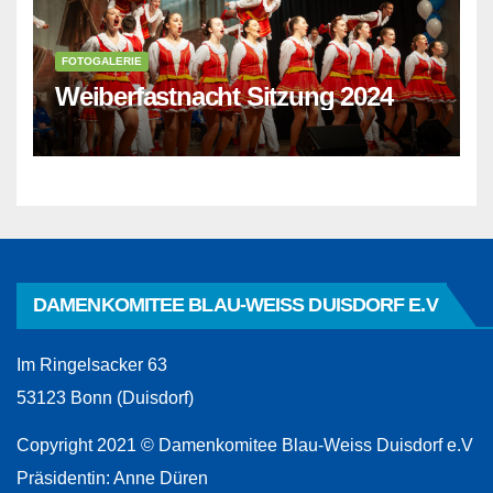
FOTOGALERIE
Weiberfastnacht Sitzung 2024
DAMENKOMITEE BLAU-WEISS DUISDORF E.V
Im Ringelsacker 63
53123 Bonn (Duisdorf)
Copyright 2021 © Damenkomitee Blau-Weiss Duisdorf e.V
Präsidentin: Anne Düren